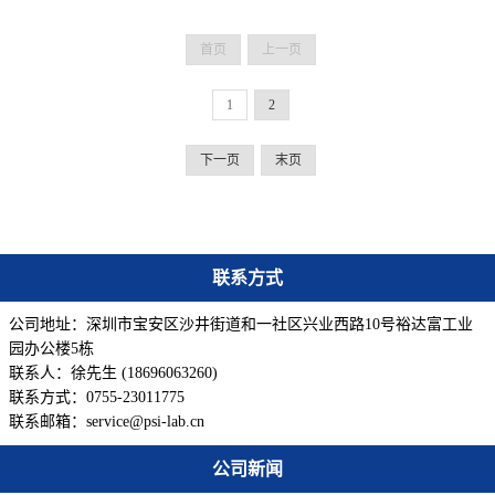
首页
上一页
1
2
下一页
末页
联系方式
公司地址：深圳市宝安区沙井街道和一社区兴业西路10号裕达富工业
园办公楼5栋
联系人：徐先生 (18696063260)
联系方式：0755-23011775
联系邮箱：service@psi-lab.cn
公司新闻