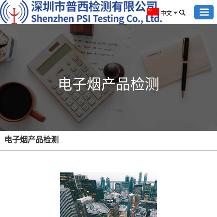
中文
电子烟产品检测
电子烟产品检测